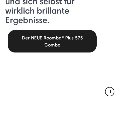
und sich selbst für
wirklich brillante
Ergebnisse.
Der NEUE Roomba® Plus 575
Combo
Pau