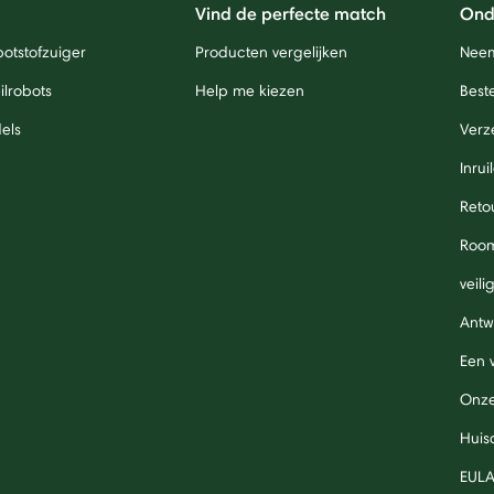
Vind de perfecte match
Ond
otstofzuiger
Producten vergelijken
Neem
lrobots
Help me kiezen
Beste
els
Verz
Inrui
Reto
Roo
veil
Antw
Een 
Onze
Huis
EUL