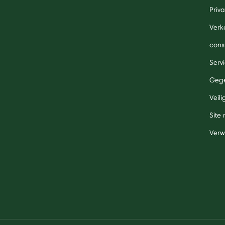
Priv
Verk
cons
Serv
Gege
Veil
Site
Verw