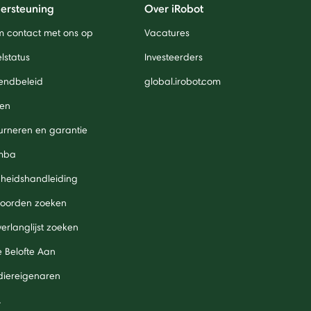
ersteuning
Over iRobot
 contact met ons op
Vacatures
lstatus
Investeerders
endbeleid
global.irobot.com
len
urneren en garantie
mba
igheidshandleiding
oorden zoeken
verlanglijst zoeken
 Belofte Aan
diereigenaren
A