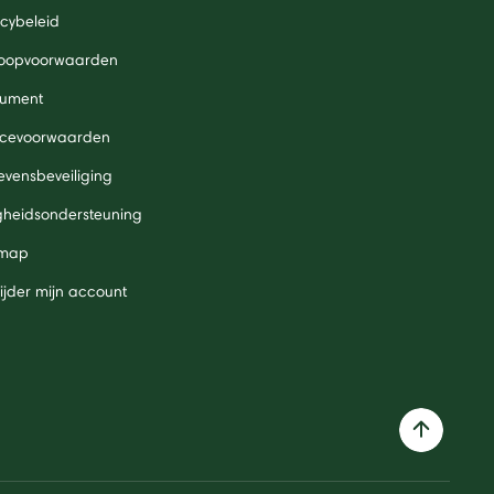
acybeleid
oopvoorwaarden
ument
icevoorwaarden
vensbeveiliging
igheidsondersteuning
 map
ijder mijn account